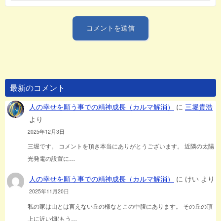
最新のコメント
人の幸せを願う事での精神成長（カルマ解消）
に
三堀貴浩
より
2025年12月3日
三堀です。 コメントを頂き本当にありがとうございます。 近隣の太陽
光発電の設置に…
人の幸せを願う事での精神成長（カルマ解消）
に
けい
より
2025年11月20日
私の家は山とは言えない丘の様なとこの中腹にあります。 その丘の頂
上に近い畑(もう…