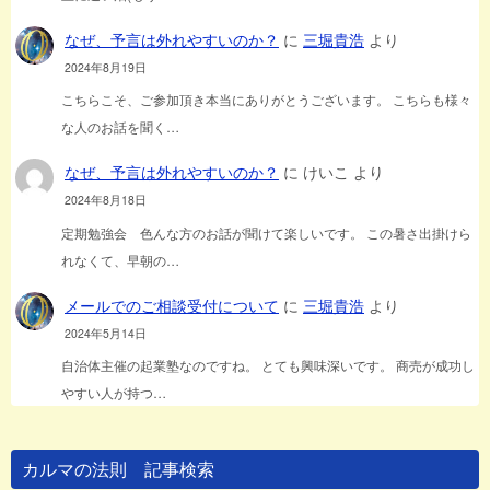
なぜ、予言は外れやすいのか？
に
三堀貴浩
より
2024年8月19日
こちらこそ、ご参加頂き本当にありがとうございます。 こちらも様々
な人のお話を聞く…
なぜ、予言は外れやすいのか？
に
けいこ
より
2024年8月18日
定期勉強会 色んな方のお話が聞けて楽しいです。 この暑さ出掛けら
れなくて、早朝の…
メールでのご相談受付について
に
三堀貴浩
より
2024年5月14日
自治体主催の起業塾なのですね。 とても興味深いです。 商売が成功し
やすい人が持つ…
カルマの法則 記事検索