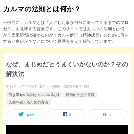
カルマの法則とは何か？
一般的に、カルマとは「人にした事が自分に返ってくるまでのプロ
セス」を意味する言葉です。このサイトではカルマの法則とは何
か？因果応報は確かなのか？カルマ解消（精神成長）のために何を
すると良いか？などについて動画を交えて解説しています。
なぜ、まじめだとうまくいかないのか？その
解決法
更新日：
2023年5月18日
公開日：
2023年5月16日
引き寄せの法則とカルマの法則
精神的欠点の克服
人生を変えるための方法
Tweet
0
0