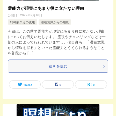
霊能力が現実にあまり役に立たない理由
公開日：
2022年2月16日
精神的欠点の克服
潜在意識からの知恵
今回は、この世で霊能力が現実にあまり役に立たない理由
についてお伝えいたします。 霊視やチャネリングなどは一
部の人によって行われていますし、僕自身も、「潜在意識
から情報を得る」といった霊能力とくくられるようなこと
を普段から […]
続きを読む
Tweet
0
0