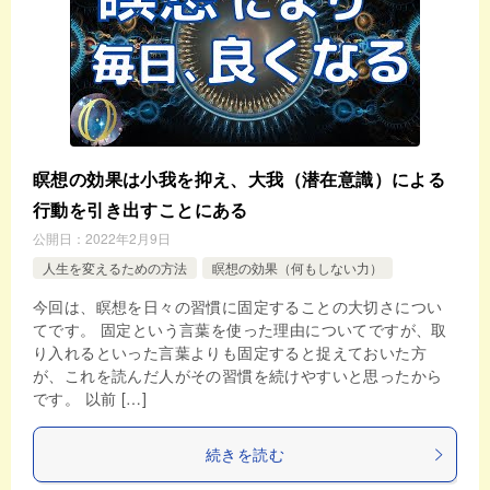
瞑想の効果は小我を抑え、大我（潜在意識）による
行動を引き出すことにある
公開日：
2022年2月9日
人生を変えるための方法
瞑想の効果（何もしない力）
今回は、瞑想を日々の習慣に固定することの大切さについ
てです。 固定という言葉を使った理由についてですが、取
り入れるといった言葉よりも固定すると捉えておいた方
が、これを読んだ人がその習慣を続けやすいと思ったから
です。 以前 […]
続きを読む