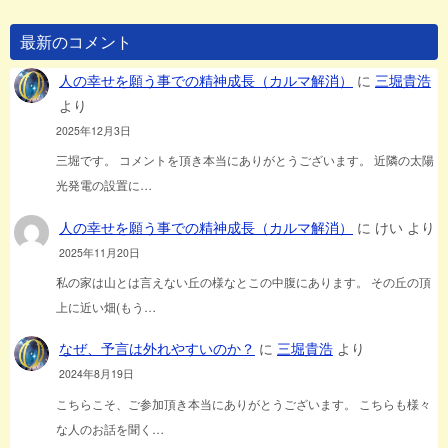
最新のコメント
人の幸せを願う事での精神成長（カルマ解消）
に
三堀貴浩
より
2025年12月3日
三堀です。 コメントを頂き本当にありがとうございます。 近隣の太陽
光発電の設置に…
人の幸せを願う事での精神成長（カルマ解消）
に
けい
より
2025年11月20日
私の家は山とは言えない丘の様なとこの中腹にあります。 その丘の頂
上に近い畑(もう…
なぜ、予言は外れやすいのか？
に
三堀貴浩
より
2024年8月19日
こちらこそ、ご参加頂き本当にありがとうございます。 こちらも様々
な人のお話を聞く…