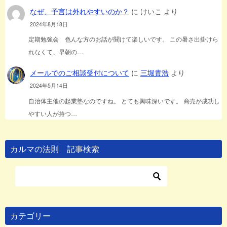
なぜ、予言は外れやすいのか？
に
けいこ
より
2024年8月18日
定期勉強会 色んな方のお話が聞けて楽しいです。 この暑さ出掛けら
れなくて、早朝の…
メールでのご相談受付について
に
三堀貴浩
より
2024年5月14日
自治体主催の起業塾なのですね。 とても興味深いです。 商売が成功し
やすい人が持つ…
カルマの法則 記事検索
カテゴリー