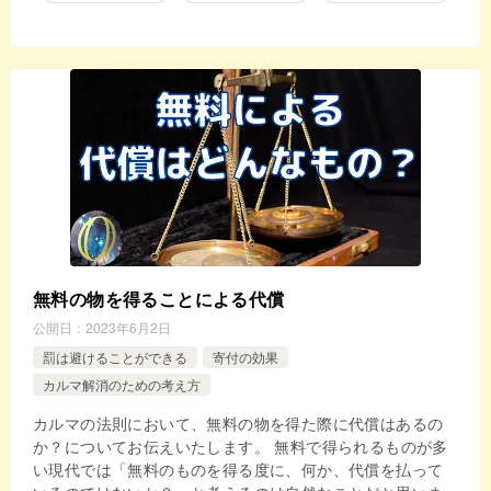
無料の物を得ることによる代償
公開日：
2023年6月2日
罰は避けることができる
寄付の効果
カルマ解消のための考え方
カルマの法則において、無料の物を得た際に代償はあるの
か？についてお伝えいたします。 無料で得られるものが多
い現代では「無料のものを得る度に、何か、代償を払って