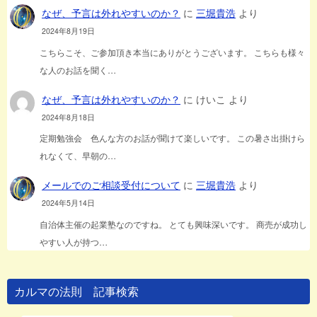
なぜ、予言は外れやすいのか？
に
三堀貴浩
より
2024年8月19日
こちらこそ、ご参加頂き本当にありがとうございます。 こちらも様々
な人のお話を聞く…
なぜ、予言は外れやすいのか？
に
けいこ
より
2024年8月18日
定期勉強会 色んな方のお話が聞けて楽しいです。 この暑さ出掛けら
れなくて、早朝の…
メールでのご相談受付について
に
三堀貴浩
より
2024年5月14日
自治体主催の起業塾なのですね。 とても興味深いです。 商売が成功し
やすい人が持つ…
カルマの法則 記事検索