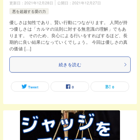
更新日：
2021年12月28日
公開日：
2021年12月27日
悪を超越する愛の力
優しさは知性であり、賢い行動につながります。 人間が持
つ優しさは「カルマの法則に対する無意識の理解」でもあ
ります。 そのため、良心による行いをすればするほど、長
期的に良い結果になっていくでしょう。 今回は優しさの真
の価値 […]
続きを読む
Tweet
0
0