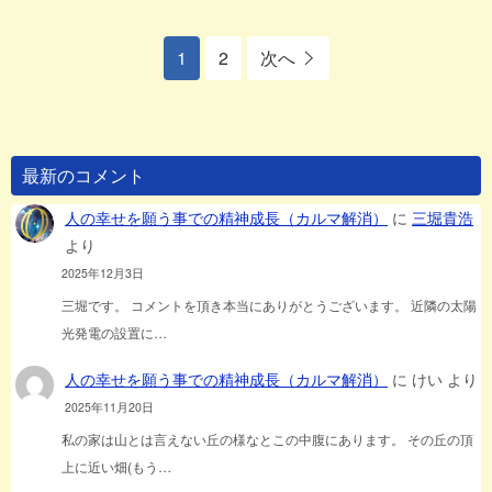
1
2
次へ
最新のコメント
人の幸せを願う事での精神成長（カルマ解消）
に
三堀貴浩
より
2025年12月3日
三堀です。 コメントを頂き本当にありがとうございます。 近隣の太陽
光発電の設置に…
人の幸せを願う事での精神成長（カルマ解消）
に
けい
より
2025年11月20日
私の家は山とは言えない丘の様なとこの中腹にあります。 その丘の頂
上に近い畑(もう…