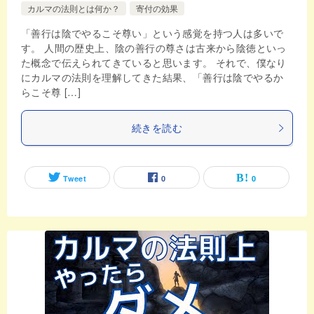
カルマの法則とは何か？
寄付の効果
「善行は陰でやるこそ尊い」という感覚を持つ人は多いで
す。 人間の歴史上、陰の善行の尊さは古来から陰徳といっ
た概念で伝えられてきていると思います。 それで、僕なり
にカルマの法則を理解してきた結果、「善行は陰でやるか
らこそ尊 […]
続きを読む
Tweet
0
0