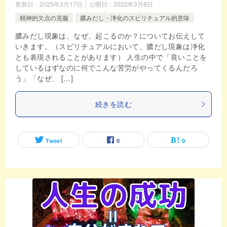
更新日：
2025年3月17日
公開日：
2022年3月8日
精神的欠点の克服
膿みだし・浄化のスピリチュアル的意味
膿みだし現象は、なぜ、起こるのか？についてお伝えして
いきます。（スピリチュアルにおいて、膿だし現象は浄化
とも表現されることがあります） 人生の中で「良いことを
しているはずなのに何でこんな苦労がやってくるんだろ
う」「なぜ、 […]
続きを読む
Tweet
0
0